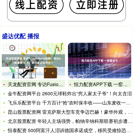
盛达优配 播报
天龙配资官网 专访Fusion Fund张璐：硅谷AI军备赛
恒力配资APP下载 一窑藏古今
金牛配资网平台 2600元球鞋炸出“穷人家太子爷”！向太含泪
飞乐乐配资平台 千方百计“抢”农时保丰收——山东麦收一线见闻
昆山股票配资网 雷克萨斯大型车竞争迈巴赫！豪华外观，车长超5
北京股票配资 年轻人主场强势，帕纳辛纳科斯联赛初步遭遇困难！
恒泰配资 500阿富汗人泪诉德国承诺成空，移民受难惊恐：谁来