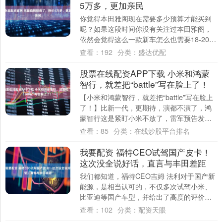
5万多，更加亲民
你觉得本田雅阁现在需要多少预算才能买到
呢？如果这段时间你没有关注过本田雅阁，
依然会觉得这么一款新车怎么也需要18-20多
万，因为本田雅阁一直以来都是合资中型车
查看：
192
分类：
盛达优配
的....
股票在线配资APP下载 小米和鸿蒙
智行，就差把“battle”写在脸上了！
【小米和鸿蒙智行，就差把“battle”写在脸上
了！】比新一代，更期待，演都不演了，鸿
蒙智行这是紧盯小米不放了，雷军预告发布
会，称安全，驾控，智能体验，豪华质感....
查看：
85
分类：
在线炒股平台排名
我要配资 福特CEO试驾国产皮卡！
这次没全说好话，直言与丰田差距
我们都知道，福特CEO吉姆 法利对于国产新
能源，是相当认可的，不仅多次试驾小米、
比亚迪等国产车型，并给出了高度的评价。
而此次，其又在澳大利亚试驾了比亚迪
查看：
102
分类：
配资天眼
Shar....