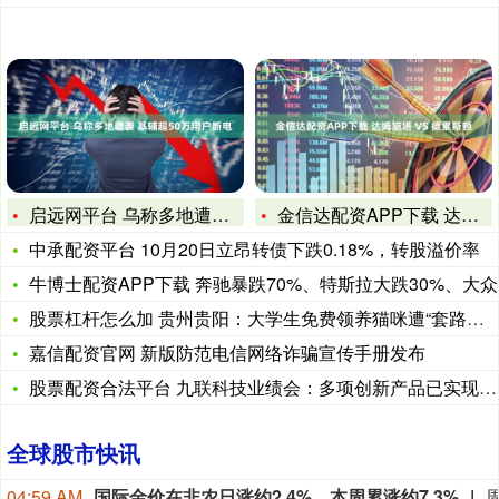
启远网平台 乌称多地遭袭 基辅超50万用户断电
金信达配资APP下载 达姆施塔 VS 德累斯顿
中承配资平台 10月20日立昂转债下跌0.18%，转股溢价率
牛博士配资APP下载 奔驰暴跌70%、特斯拉大跌30%、大众
股票杠杆怎么加 贵州贵阳：大学生免费领养猫咪遭“套路贷”，需
嘉信配资官网 新版防范电信网络诈骗宣传手册发布
股票配资合法平台 九联科技业绩会：多项创新产品已实现量产
全球股市快讯
04:59 AM
国际金价在非农日涨约2.4%，本周累涨约7.3%