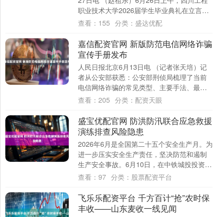
27日电 （赵祖乐）6月26日上午，四川工程
职业技术大学2026届学生毕业典礼在立言楼
演讲厅举行。本次典礼以“青春逐梦....
查看：
155
分类：
盛达优配
嘉信配资官网 新版防范电信网络诈骗
宣传手册发布
人民日报北京6月13日电 （记者张天培）记
者从公安部获悉：公安部刑侦局梳理了当前
电信网络诈骗的常见类型、主要手法、最新
形势，编写了《2026版防范电信网络诈骗
查看：
205
分类：
配资天眼
宣....
盛宝优配官网 防洪防汛联合应急救援
演练排查风险隐患
2026年6月是全国第二十五个安全生产月。为
进一步压实安全生产责任，坚决防范和遏制
生产安全事故。6月10日，在中铁城投投资、
中铁三局承建的G341辘白公路项目S....
查看：
97
分类：
股票配资平台
飞乐乐配资平台 千方百计“抢”农时保
丰收——山东麦收一线见闻