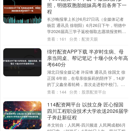
照，明德双胞胎姐妹高考后各奔下一
程
长沙晚报掌上长沙6月27日讯（全媒体记者
杨芸 通讯员 徐朝阳）6月26日下午，明德中
学2026届高三学子返校领取志愿填报资料，
魏靖涵、魏乐涵这对双胞胎姐妹也和....
查看：
161
分类：
配资天眼
绵竹配资APP下载 半岁时生病、母
亲当同桌、帮记笔记 十堰小伙今年高
考640分
湖北日报全媒记者 许应锋 通讯员 徐国文 徐
正国 6年前，在母亲徐振莉的陪伴下，14岁
的丁义鑫坐着轮椅，首次走进初中校门。
2023年，丁义鑫以718.5分的分....
查看：
144
分类：
股票配资平台
114配资网平台 以技立身 匠心报国
四川工程职业技术大学欢送2026届学
子奔赴新征程
本文转自：人民网-四川频道 人民网成都6月