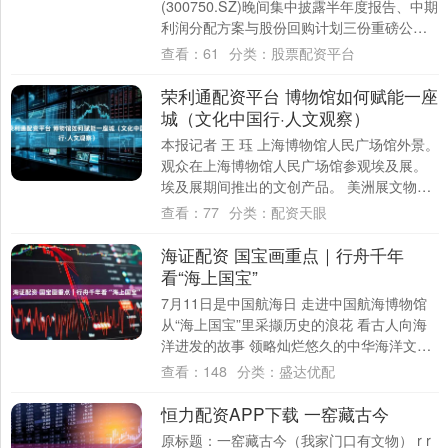
(300750.SZ)晚间集中披露半年度报告、中期
利润分配方案与股份回购计划三份重磅公
告，一次性释放业绩、分红、回购三重超
查看：
61
分类：
股票配资平台
预....
荣利通配资平台 博物馆如何赋能一座
城（文化中国行·人文观察）
本报记者 王 珏 上海博物馆人民广场馆外景。
观众在上海博物馆人民广场馆参观埃及展。
埃及展期间推出的文创产品。 美洲展文物雨
神特拉洛克陶罐。 美洲展文物猫科兽....
查看：
77
分类：
配资天眼
海证配资 国宝画重点｜行舟千年
看“海上国宝”
7月11日是中国航海日 走进中国航海博物馆
从“海上国宝”里采撷历史的浪花 看古人向海
洋进发的故事 领略灿烂悠久的中华海洋文明
这件战国时期的青铜壶 生动展现战....
查看：
148
分类：
盛达优配
恒力配资APP下载 一窑藏古今
原标题：一窑藏古今（我家门口有文物） r r