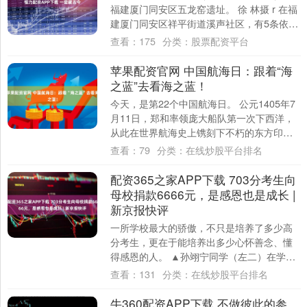
福建厦门同安区五龙窑遗址。 徐 林摄 r 在福
建厦门同安区祥平街道溪声社区，有5条依山
而建的古老龙窑。这是始建于清....
查看：
175
分类：
股票配资平台
苹果配资官网 中国航海日：跟着“海
之蓝”去看海之蓝！
今天，是第22个中国航海日。 公元1405年7
月11日，郑和率领庞大船队第一次下西洋，
从此在世界航海史上镌刻下不朽的东方印
记。从古代海上丝绸之路的帆影幢幢，到
查看：
79
分类：
在线炒股平台排名
近....
配资365之家APP下载 703分考生向
母校捐款6666元，是感恩也是成长 |
新京报快评
一所学校最大的骄傲，不只是培养了多少高
分考生，更在于能培养出多少心怀善念、懂
得感恩的人。 ▲孙翊宁同学（左二）在学校
和老师们合影。图/安庆市第一中学微信公众
查看：
131
分类：
在线炒股平台排名
号 ....
牛360配资APP下载 不做彼此的参