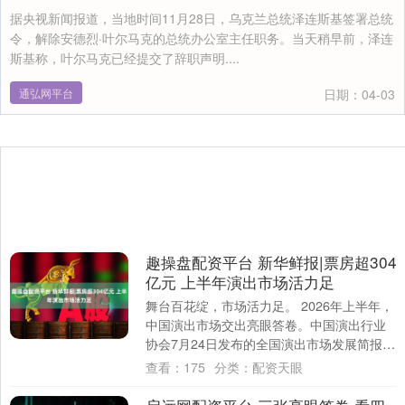
据央视新闻报道，当地时间11月28日，乌克兰总统泽连斯基签署总统
令，解除安德烈·叶尔马克的总统办公室主任职务。当天稍早前，泽连
斯基称，叶尔马克已经提交了辞职声明....
通弘网平台
日期：04-03
趣操盘配资平台 新华鲜报|票房超304
亿元 上半年演出市场活力足
舞台百花绽，市场活力足。 2026年上半年，
中国演出市场交出亮眼答卷。中国演出行业
协会7月24日发布的全国演出市场发展简报显
示，上半年全国营业性演出（不含娱乐场....
查看：
175
分类：
配资天眼