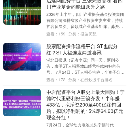
启远网配资平台 三张亮眼答卷 看四
川产业基金的能级跃升之路
2026年上半年，四川产业振兴基金投资集团
有限公司深耕省级产业投资主责主业，持续
扩容多层次、多领域产业基金矩阵，募资、
投资、产业培育同步跑出增长曲线，以国有
查看：
159
分类：
盛达优配
产业....
股票配资操作流程平台 ST也能分
红？ST人福连发两道喜讯
湖北日报讯（记者李源）同一天，两则公
告，表明ST人福释放出经营持续向好的信
号。 7月24日，ST人福公告称，全资子公司
武汉普克获得国家药监局核准签发的酒石酸
查看：
172
分类：
在线炒股平台排名
长春....
中岩配资平台 A股史上最大回购！宁
德时代重磅利好三箭齐发！半年赚
433亿，拟斥资200至400亿注销回
购，拟以净利润的15%即64.93亿元
现金分红！
7月24日，全球动力电池龙头宁德时代