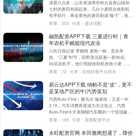
清晨六点多，山东省淄博市桓台县唐山镇前
七村的麦田热闹起来。几台小麦联合收割机
有序前行，将金黄色的麦田剃成“板寸”，收获
的麦粒逐渐堆满运粮车。“尽管受到去年秋汛
查看：
203
分类：
盛达优配
影....
融凯配资APP下载 三夏进行时｜青
年农机手赋能现代农业
人民日报记者 李晓晴 麦熟一晌，贵在争
抢。“三夏”时节，田野里活跃着一群90后、
00后农机手，他们驾驶收割机抢收小麦，操
控无人机开展植保作业，依托智慧中控系统
查看：
72
分类：
在线炒股平台排名
远....
易云达APP下载 纳帕不是“皮”，更不
是某地产区的牛|汽势策划
汽势Auto-First｜撒马尔 编者按：又是一年
3.15，汽车消费再度成为关注焦点，汽势
Auto-First今天来聊聊汽车圈的一个怪现象。
不知道大家发现没有....
查看：
165
分类：
股票配资平台
永旺配资官网 本田雅阁想通了，降价